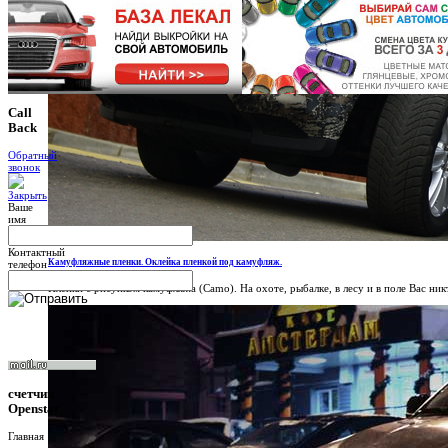
Call
Back
Обратный
звонок
Ваше
имя
Контактный
Камуфляжные пленки. Оклейка пленкой под камуфляж.
телефон
Пленки с рисунком камуфляжа (Camo). На охоте, рыбалке, в лесу и в поле Вас никт
счетчик
Openstat
Главная