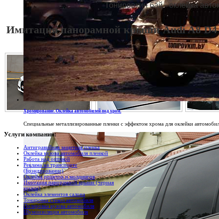
Тонировкин бай - оклейка авт
Имитация панорамной крыши Audi A8 D4
Хромирование. Оклейка автомобилей под хром.
Специальные металлизированные пленки с эффектом хрома для оклейки автомобил
Услуги
компании:
Антигравийная защитная пленка
Оклейка кузова автомобиля пленкой
Работа над оптикой
Реклама на транспорте
(Брэндирование)
Оклейка решеток и молдингов
Имитация панорамной крыши (черная
крыша)
Оклейка элементов салона
Тонировка стекол автомобиля
Полировка кузова автомобиля
Шумоизоляция автомобиля