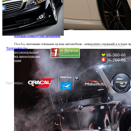
Матовый оттенок кузова автомобиля.
Оклейка матовыми пленками кузова автомобиля - невероятно стильный и в тоже 
© 2011-2015
Запись и консультация:
Tonirovkin.by
Профессиональная
66-360-66
оклейка виниловыми
36-760-66
пленками
Партнеры: